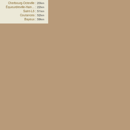
Cherbourg-Octeville
: 20
km
Équeurdreville-Hain...
: 22
km
Saint-Lô
: 51
km
Coutances
: 52
km
Bayeux
: 59
km