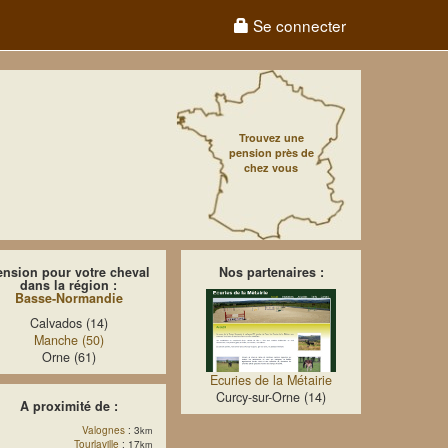
Se connecter
Trouvez une
pension près de
chez vous
ension pour votre cheval
Nos partenaires :
dans la région :
Basse-Normandie
Calvados (14)
Manche (50)
Orne (61)
Ecuries de la Métairie
Curcy-sur-Orne (14)
A proximité de :
Valognes
: 3
km
Tourlaville
: 17
km