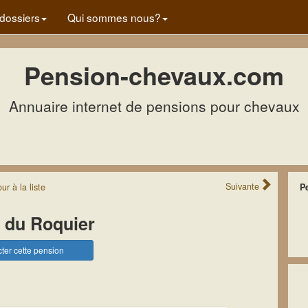
dossiers
Qui sommes nous?
Pension-chevaux.com
Annuaire internet de pensions pour chevaux
Suivante
our
à la
liste
P
 du Roquier
ter cette pension