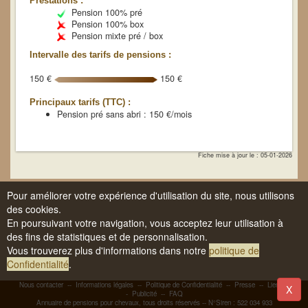
Prestations :
Pension 100% pré
Pension 100% box
Pension mixte pré / box
Intervalle des tarifs de pensions :
150 €
150 €
Principaux tarifs (TTC) :
Pension pré sans abri : 150 €/mois
Fiche mise à jour le : 05-01-2026
Pour améliorer votre expérience d'utilisation du site, nous utilisons
des cookies.
En poursuivant votre navigation, vous acceptez leur utilisation à
des fins de statistiques et de personnalisation.
Vous trouverez plus d'informations dans notre
politique de
Confidentialité
.
Nous contacter
--
Informations légales
--
Politique de Confidentialité
--
Presse
--
Liens
-
X
-
Publicité
--
FAQ
Annuaire de pensions pour chevaux, tous droits réservés -- N°Siren : 522 034 933