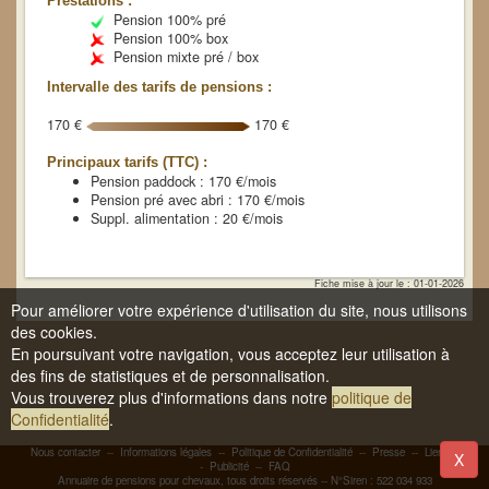
Prestations :
Pension 100% pré
Pension 100% box
Pension mixte pré / box
Intervalle des tarifs de pensions :
170 €
170 €
Principaux tarifs (TTC) :
Pension paddock : 170 €/mois
Pension pré avec abri : 170 €/mois
Suppl. alimentation : 20 €/mois
Fiche mise à jour le : 01-01-2026
Pour améliorer votre expérience d'utilisation du site, nous utilisons
des cookies.
En poursuivant votre navigation, vous acceptez leur utilisation à
des fins de statistiques et de personnalisation.
Vous trouverez plus d'informations dans notre
politique de
Confidentialité
.
Nous contacter
--
Informations légales
--
Politique de Confidentialité
--
Presse
--
Liens
-
X
-
Publicité
--
FAQ
Annuaire de pensions pour chevaux, tous droits réservés -- N°Siren : 522 034 933