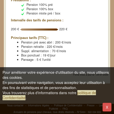
Prestations :
Pension 100% pré
Pension 100% box
Pension mixte pré / box
Intervalle des tarifs de pensions :
200 €
220 €
Principaux tarifs (TTC) :
Pension pré avec abri : 200 €/mois
Pension retraite : 220 €/mois
Suppl. alimentation : 70 €/mois
Box ponctuel : 19 €/jour
Pansage : 5 € l'unité
Pour améliorer votre expérience d'utilisation du site, nous utilisons
Fiche mise à jour le : 24-01-2026
des cookies.
En poursuivant votre navigation, vous acceptez leur utilisation à
des fins de statistiques et de personnalisation.
Vous trouverez plus d'informations dans notre
politique de
Confidentialité
.
Nous contacter
--
Informations légales
--
Politique de Confidentialité
--
Presse
--
Liens
-
X
-
Publicité
--
FAQ
Annuaire de pensions pour chevaux, tous droits réservés -- N°Siren : 522 034 933