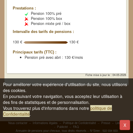
Prestations :
Pension 100% pré
Pension 100% box
Pension mixte pré / box
Intervalle des tarifs de pensions :
130 €
130 €
Principaux tarifs (TTC) :
Pension pré avec abri : 130 €/mois
Fiche mise à jour le : 04-05-2026
Pour améliorer votre expérience d'utilisation du site, nous utilisons
des cookies.
En poursuivant votre navigation, vous acceptez leur utilisation à
des fins de statistiques et de personnalisation.
Vous trouverez plus d'informations dans notre
politique de
Confidentialité
.
Nous contacter
--
Informations légales
--
Politique de Confidentialité
--
Presse
--
Liens
-
X
-
Publicité
--
FAQ
Annuaire de pensions pour chevaux, tous droits réservés -- N°Siren : 522 034 933