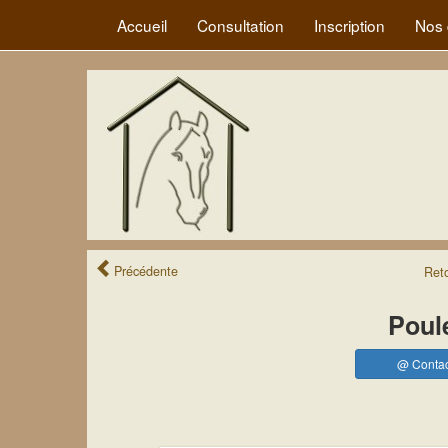
Accueil
Consultation
Inscription
Nos 
Précédente
Ret
Poul
@ Contac