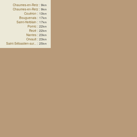
Chaumes-en-Retz
: 9
km
Chaumes-en-Retz
: 9
km
Couëron
: 13
km
Bouguenais
: 17
km
Saint-Herblain
: 17
km
Pornic
: 22
km
Rezé
: 22
km
Nantes
: 23
km
Orvault
: 23
km
Saint-Sébastien-sur...
: 25
km