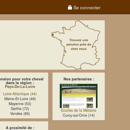
Se connecter
Trouvez une
pension près de
chez vous
ension pour votre cheval
Nos partenaires :
dans la région :
Pays-De-La-Loire
Loire-Atlantique (44)
Maine-Et-Loire (49)
Mayenne (53)
Sarthe (72)
Ecuries de la Métairie
Vendee (85)
Curcy-sur-Orne (14)
A proximité de :