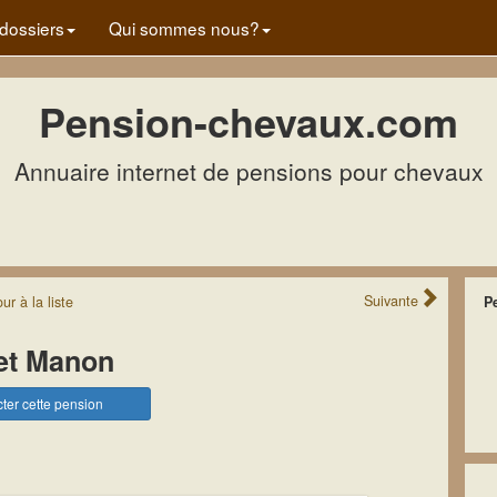
dossiers
Qui sommes nous?
Pension-chevaux.com
Annuaire internet de pensions pour chevaux
Suivante
our
à la
liste
P
et Manon
ter cette pension