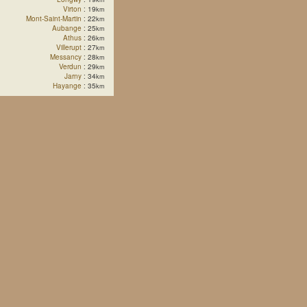
Virton
: 19
km
Mont-Saint-Martin
: 22
km
Aubange
: 25
km
Athus
: 26
km
Villerupt
: 27
km
Messancy
: 28
km
Verdun
: 29
km
Jarny
: 34
km
Hayange
: 35
km