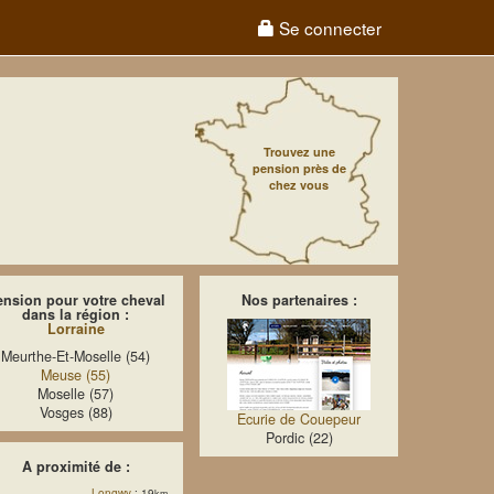
Se connecter
Trouvez une
pension près de
chez vous
ension pour votre cheval
Nos partenaires :
dans la région :
Lorraine
Meurthe-Et-Moselle (54)
Meuse (55)
Moselle (57)
Vosges (88)
Ecurie de Couepeur
Pordic (22)
A proximité de :
Longwy
: 19
km