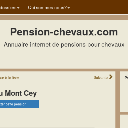
dossiers
Qui sommes nous?
Pension-chevaux.com
Annuaire internet de pensions pour chevaux
Suivante
our
à la
liste
P
u Mont Cey
ter cette pension