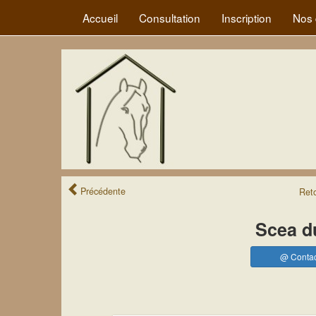
Accueil
Consultation
Inscription
Nos 
Précédente
Ret
Scea d
@ Contac