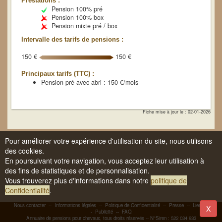
Prestations :
Pension 100% pré
Pension 100% box
Pension mixte pré / box
Intervalle des tarifs de pensions :
150 €
150 €
Principaux tarifs (TTC) :
Pension pré avec abri : 150 €/mois
Fiche mise à jour le : 02-01-2026
Pour améliorer votre expérience d'utilisation du site, nous utilisons
des cookies.
En poursuivant votre navigation, vous acceptez leur utilisation à
des fins de statistiques et de personnalisation.
Vous trouverez plus d'informations dans notre
politique de
Confidentialité
.
Nous contacter
--
Informations légales
--
Politique de Confidentialité
--
Presse
--
Liens
-
X
-
Publicité
--
FAQ
Annuaire de pensions pour chevaux, tous droits réservés -- N°Siren : 522 034 933