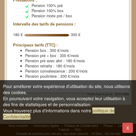
Prestations :
Pension 100% pré
Pension 100% box
Pension mixte pré / box
Intervalle des tarifs de pensions :
180 €
300 €
Principaux tarifs (TTC) :
Pension box : 300 €/mois
Pension pré + box : 300 €/mois
Pension pré avec abri : 180 €/mois
Pension retraite : 180 €/mois
Pension convalescence : 200 €/mois
Pension poulinière : 200 €/mois
Pour améliorer votre expérience d'utilisation du site, nous utilisons
des cookies.
Fiche mise à jour le : 26-01-2026
En poursuivant votre navigation, vous acceptez leur utilisation à
des fins de statistiques et de personnalisation.
Vous trouverez plus d'informations dans notre
politique de
Confidentialité
.
Nous contacter
--
Informations légales
--
Politique de Confidentialité
--
Presse
--
Liens
-
X
-
Publicité
--
FAQ
Annuaire de pensions pour chevaux, tous droits réservés -- N°Siren : 522 034 933