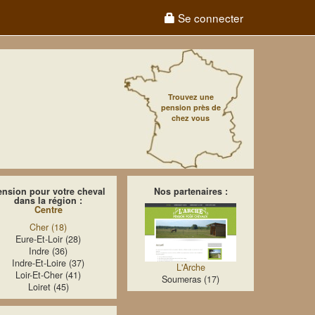
Se connecter
Trouvez une
pension près de
chez vous
ension pour votre cheval
Nos partenaires :
dans la région :
Centre
Cher (18)
Eure-Et-Loir (28)
Indre (36)
Indre-Et-Loire (37)
L'Arche
Loir-Et-Cher (41)
Soumeras (17)
Loiret (45)