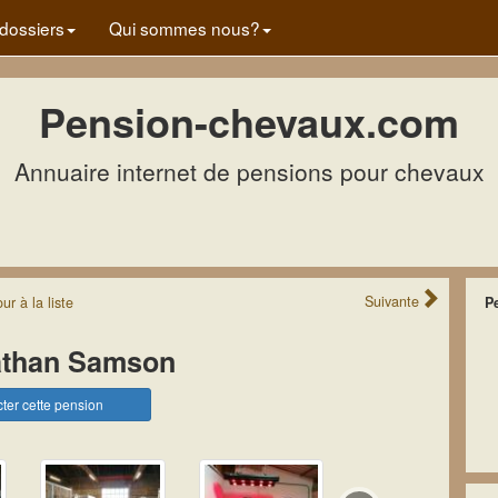
dossiers
Qui sommes nous?
Pension-chevaux.com
Annuaire internet de pensions pour chevaux
Suivante
our
à la
liste
P
athan Samson
ter cette pension