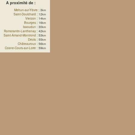
A proximité de :
Mehun-sur-Yèvre
: 3
km
Saint-Doulchard
: 12
km
Vierzon
: 14
km
Bourges
: 16
km
Issoudun
: 30
km
Romorantin-Lanthenay
: 42
km
Saint-Amand-Montrond
: 53
km
Déols
: 55
km
Châteauroux
: 56
km
Cosne-Cours-sur-Loire
: 59
km