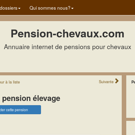
dossiers
Qui sommes nous?
Pension-chevaux.com
Annuaire internet de pensions pour chevaux
Suivante
our
à la
liste
P
 pension élevage
ter cette pension