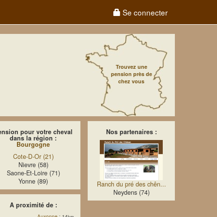
Se connecter
Trouvez une
pension près de
chez vous
ension pour votre cheval
Nos partenaires :
dans la région :
Bourgogne
Cote-D-Or (21)
Nievre (58)
Saone-Et-Loire (71)
Yonne (89)
Ranch du pré des chên...
Neydens (74)
A proximité de :
Auxonne
: 14
km