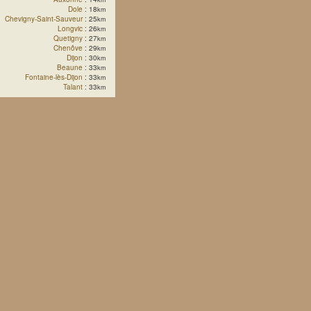
Dole
: 18
km
Chevigny-Saint-Sauveur
: 25
km
Longvic
: 26
km
Quetigny
: 27
km
Chenôve
: 29
km
Dijon
: 30
km
Beaune
: 33
km
Fontaine-lès-Dijon
: 33
km
Talant
: 33
km