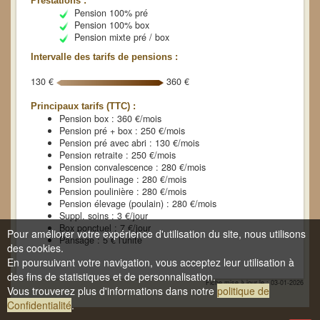
Prestations :
Pension 100% pré
Pension 100% box
Pension mixte pré / box
Intervalle des tarifs de pensions :
130 €
360 €
Principaux tarifs (TTC) :
Pension box : 360 €/mois
Pension pré + box : 250 €/mois
Pension pré avec abri : 130 €/mois
Pension retraite : 250 €/mois
Pension convalescence : 280 €/mois
Pension poulinage : 280 €/mois
Pension poulinière : 280 €/mois
Pension élevage (poulain) : 280 €/mois
Suppl. soins : 3 €/jour
Box ponctuel : 7 €/jour
Pour améliorer votre expérience d'utilisation du site, nous utilisons
Pansage : 5 € l'unité
des cookies.
En poursuivant votre navigation, vous acceptez leur utilisation à
des fins de statistiques et de personnalisation.
Fiche mise à jour le : 03-01-2026
Vous trouverez plus d'informations dans notre
politique de
Confidentialité
.