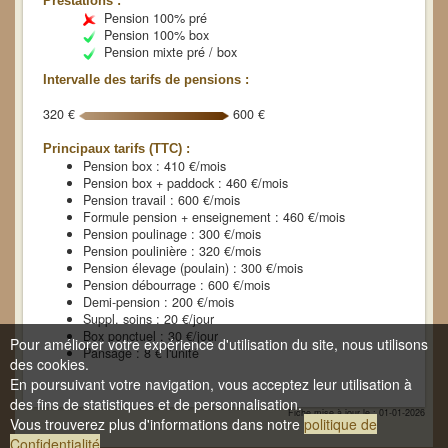
Prestations :
Pension 100% pré
Pension 100% box
Pension mixte pré / box
Intervalle des tarifs de pensions :
320 €
600 €
Principaux tarifs (TTC) :
Pension box : 410 €/mois
Pension box + paddock : 460 €/mois
Pension travail : 600 €/mois
Formule pension + enseignement : 460 €/mois
Pension poulinage : 300 €/mois
Pension poulinière : 320 €/mois
Pension élevage (poulain) : 300 €/mois
Pension débourrage : 600 €/mois
Demi-pension : 200 €/mois
Suppl. soins : 20 €/jour
Box ponctuel : 30 €/jour
Pour améliorer votre expérience d'utilisation du site, nous utilisons
Pansage : 8 € l'unité
des cookies.
En poursuivant votre navigation, vous acceptez leur utilisation à
des fins de statistiques et de personnalisation.
Fiche mise à jour le : 01-01-2026
Vous trouverez plus d'informations dans notre
politique de
Confidentialité
.