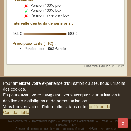
Prestations :
Pension 100% pré
Pension 100% box
Pension mixte pré / box
Intervalle des tarifs de pensions :
583 €
583 €
Principaux tarifs (TTC) :
Pension box : 583 €/mois
Fiche mise à jour le : 02-01-2026
Pour améliorer votre expérience d'utilisation du site, nous utilisons
des cookies.
En poursuivant votre navigation, vous acceptez leur utilisation à
des fins de statistiques et de personnalisation.
Vous trouverez plus d'informations dans notre
politique de
Confidentialité
.
Nous contacter
--
Informations légales
--
Politique de Confidentialité
--
Presse
--
Liens
-
X
-
Publicité
--
FAQ
Annuaire de pensions pour chevaux, tous droits réservés -- N°Siren : 522 034 933