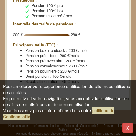
Prestations :
Pension 100% pré
Pension 100% box
Pension mixte pré / box
Intervalle des tarifs de pensions :
200 €
280 €
Principaux tarifs (TTC) :
Pension box + paddock : 200 €/mois
Pension pré + box : 200 €/mois
Pension pré avec abri : 200 €/mois
Pension convalescence : 260 €/mois
Pension poulinière : 280 €/mois
Demi-pension : 100 €/mois
Suppl. alimentation : 45 €/mois
Pour améliorer votre expérience d'utilisation du site, nous utilisons
des cookies.
En poursuivant votre navigation, vous acceptez leur utilisation à
Fiche mise à jour le : 01-01-2026
des fins de statistiques et de personnalisation.
Vous trouverez plus d'informations dans notre
politique de
Confidentialité
.
Nous contacter
--
Informations légales
--
Politique de Confidentialité
--
Presse
--
Liens
-
X
-
Publicité
--
FAQ
Annuaire de pensions pour chevaux, tous droits réservés -- N°Siren : 522 034 933