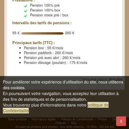
Prestations :
Pension 100% pré
Pension 100% box
Pension mixte pré / box
Intervalle des tarifs de pensions :
55 €
260 €
Principaux tarifs (TTC) :
Pension box : 55 €/mois
Pension paddock : 260 €/mois
Pension pré avec abri : 260 €/mois
Pension élevage (poulain) : 175 €/mois
Fiche mise à jour le : 06-01-2026
Pour améliorer votre expérience d'utilisation du site, nous utilisons
des cookies.
En poursuivant votre navigation, vous acceptez leur utilisation à
des fins de statistiques et de personnalisation.
Vous trouverez plus d'informations dans notre
politique de
Confidentialité
.
Nous contacter
--
Informations légales
--
Politique de Confidentialité
--
Presse
--
Liens
-
X
-
Publicité
--
FAQ
Annuaire de pensions pour chevaux, tous droits réservés -- N°Siren : 522 034 933