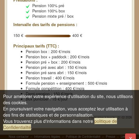
Prestations :
Pension 100% pré
Pension 100% box
Pension mixte pré / box
Intervalle des tarifs de pensions :
150 €
400 €
Principaux tarifs (TTC) :
Pension box : 200 €/mois
Pension box + paddock : 200 €/mois
Pension pré + box : 200 €/mois
Pension pré avec abri : 150 €/mois
Pension pré sans abri : 150 €/mois
Pension travail : 400 €/mois
Formule pension + enseignement : 500 €/mois
Formule compétition : 400 €/mois
Demi-pension : 150 €/mois
Pour améliorer votre expérience d'utilisation du site, nous utilisons
Box ponctuel : 15 €/jour
des cookies.
En poursuivant votre navigation, vous acceptez leur utilisation à
des fins de statistiques et de personnalisation.
Fiche mise à jour le : 01-02-2026
Vous trouverez plus d'informations dans notre
politique de
Confidentialité
.
Nous contacter
--
Informations légales
--
Politique de Confidentialité
--
Presse
--
Liens
-
X