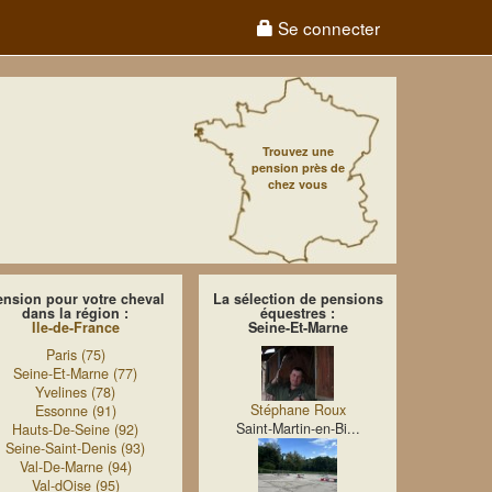
Se connecter
Trouvez une
pension près de
chez vous
ension pour votre cheval
La sélection de pensions
dans la région :
équestres :
Ile-de-France
Seine-Et-Marne
Paris (75)
Seine-Et-Marne (77)
Yvelines (78)
Stéphane Roux
Essonne (91)
Saint-Martin-en-Bi...
Hauts-De-Seine (92)
Seine-Saint-Denis (93)
Val-De-Marne (94)
Val-dOise (95)