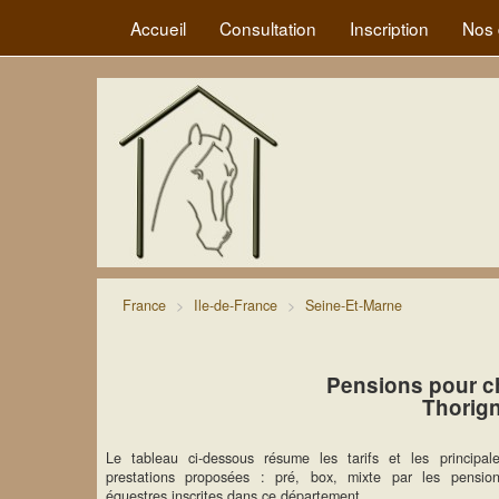
Accueil
Consultation
Inscription
Nos 
France
Ile-de-France
Seine-Et-Marne
Pensions pour c
Thorig
Le tableau ci-dessous résume les tarifs et les principal
prestations proposées : pré, box, mixte par les pensio
équestres inscrites dans ce département.