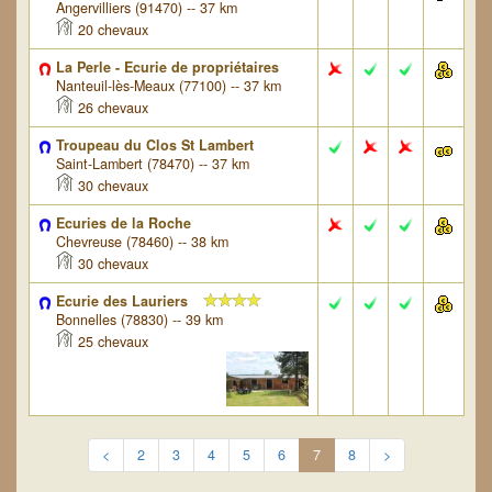
Angervilliers (91470) -- 37 km
20 chevaux
La Perle - Ecurie de propriétaires
Nanteuil-lès-Meaux (77100) -- 37 km
26 chevaux
Troupeau du Clos St Lambert
Saint-Lambert (78470) -- 37 km
30 chevaux
Ecuries de la Roche
Chevreuse (78460) -- 38 km
30 chevaux
Ecurie des Lauriers
Bonnelles (78830) -- 39 km
25 chevaux
<
2
3
4
5
6
7
8
>