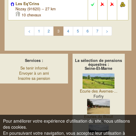
Les Eq'Crins
Nozay (91620) -- 27 km
10 chevaux
<
1
2
3
4
5
6
7
>
Services :
La sélection de pensions
équestres :
Se tenir informé
Seine-Et-Marne
Envoyer à un ami
Inscrire sa pension
Ecurie des Avernes-...
Forfry
Ecuries du Breuil
Pour améliorer votre expérience d'utilisation du site, nous utilisons
Voinsles
des cookies.
En poursuivant votre navigation, vous acceptez leur utilisation à