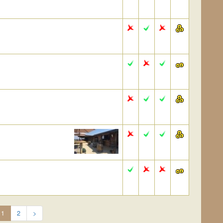
1
2
>