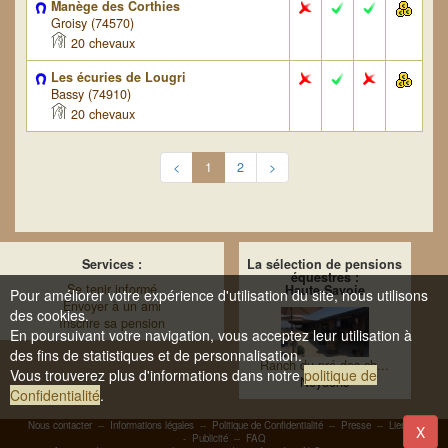
Manège des Corthies
Groisy (74570)
20 chevaux
Les écuries de Lougri
Bassy (74910)
20 chevaux
<
1
2
>
Services :
La sélection de pensions
équestres :
Se tenir informé
Haute-Savoie
Pour améliorer votre expérience d'utilisation du site, nous utilisons
Envoyer à un ami
des cookies.
Inscrire sa pension
En poursuivant votre navigation, vous acceptez leur utilisation à
des fins de statistiques et de personnalisation.
Ranch du pré des ch...
Vous trouverez plus d'informations dans notre
politique de
Neydens
Confidentialité
.
Nous contacter
--
Informations légales
--
Politique de Confidentialité
--
Presse
--
Liens
-
X
-
Publicité
--
FAQ