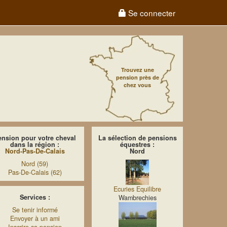
Se connecter
Trouvez une
pension près de
chez vous
ension pour votre cheval
La sélection de pensions
dans la région :
équestres :
Nord-Pas-De-Calais
Nord
Nord (59)
Pas-De-Calais (62)
Ecuries Equilibre
Services :
Wambrechies
Se tenir informé
Envoyer à un ami