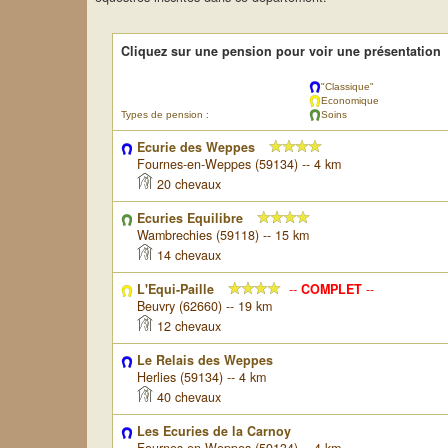
Cliquez sur une pension pour voir une présentation
"Classique"
Economique
Types de pension :
Soins
Ecurie des Weppes
Fournes-en-Weppes (59134) -- 4 km
20 chevaux
Ecuries Equilibre
Wambrechies (59118) -- 15 km
14 chevaux
L'Equi-Paille
--
COMPLET
--
Beuvry (62660) -- 19 km
12 chevaux
Le Relais des Weppes
Herlies (59134) -- 4 km
40 chevaux
Les Ecuries de la Carnoy