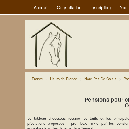
Accueil
Consultation
Inscription
Nos 
France
Hauts-de-France
Nord-Pas-De-Calais
Pas
Pensions pour c
O
Le tableau ci-dessous résume les tarifs et les principal
prestations proposées : pré, box, mixte par les pensio
équestres inscrites dans ce département.