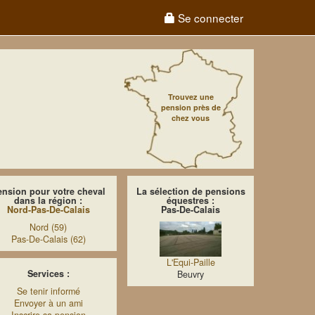
Se connecter
Trouvez une
pension près de
chez vous
ension pour votre cheval
La sélection de pensions
dans la région :
équestres :
Nord-Pas-De-Calais
Pas-De-Calais
Nord (59)
Pas-De-Calais (62)
L'Equi-Paille
Services :
Beuvry
Se tenir informé
Envoyer à un ami