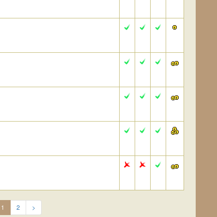
1
2
>