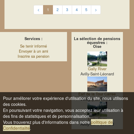
<
1
2
3
4
5
>
Services :
La sélection de pensions
équestres :
Se tenir informé
Oise
Envoyer à un ami
Inscrire sa pension
Gally River
Avilly-Saint-Léonard
Earl de la Tour Carree
Pour améliorer votre expérience d'utilisation du site, nous utilisons
Balagny-sur-Thérain
des cookies.
En poursuivant votre navigation, vous acceptez leur utilisation à
des fins de statistiques et de personnalisation.
Gally River
Vous trouverez plus d'informations dans notre
politique de
Avilly-Saint-Léonard
Confidentialité
.