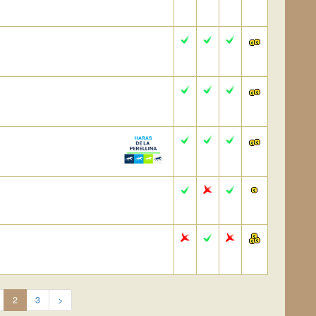
2
3
>