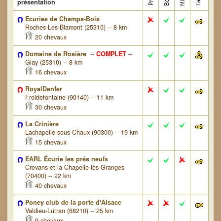
présentation
Ecuries de Champs-Bois
Roches-Les-Blamont (25310) -- 8 km
20 chevaux
Domaine de Rosière
--
COMPLET
--
Glay (25310) -- 8 km
16 chevaux
RoyalDenfer
Froidefontaine (90140) -- 11 km
30 chevaux
La Crinière
Lachapelle-sous-Chaux (90300) -- 19 km
15 chevaux
EARL Écurie les prés neufs
Crevans-et-la-Chapelle-lès-Granges
(70400) -- 22 km
40 chevaux
Poney club de la porte d'Alsace
Valdieu-Lutran (68210) -- 25 km
9 chevaux