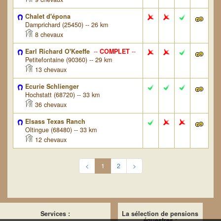
Chalet d'épona
Damprichard (25450) -- 26 km
8 chevaux
Earl Richard O'Keeffe
--
COMPLET
--
Petitefontaine (90360) -- 29 km
13 chevaux
Ecurie Schlienger
Hochstatt (68720) -- 33 km
36 chevaux
Elsass Texas Ranch
Oltingue (68480) -- 33 km
12 chevaux
<
1
2
>
Services :
La sélection de pensions
équestres :