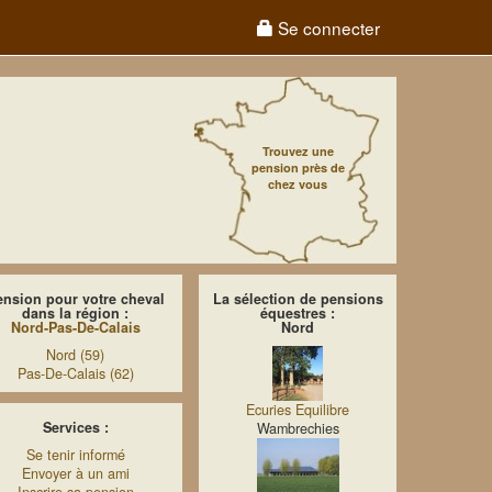
Se connecter
Trouvez une
pension près de
chez vous
ension pour votre cheval
La sélection de pensions
dans la région :
équestres :
Nord-Pas-De-Calais
Nord
Nord (59)
Pas-De-Calais (62)
Ecuries Equilibre
Services :
Wambrechies
Se tenir informé
Envoyer à un ami