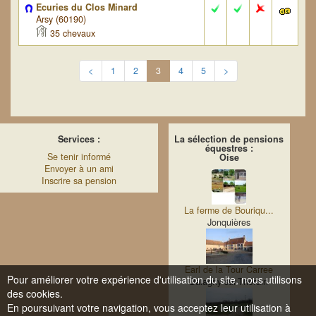
Ecuries du Clos Minard
Arsy (60190)
35 chevaux
<
1
2
3
4
5
>
Services :
La sélection de pensions
équestres :
Se tenir informé
Oise
Envoyer à un ami
Inscrire sa pension
La ferme de Bouriqu...
Jonquières
Earl de la Tour Carree
Pour améliorer votre expérience d'utilisation du site, nous utilisons
Balagny-sur-Thérain
des cookies.
En poursuivant votre navigation, vous acceptez leur utilisation à