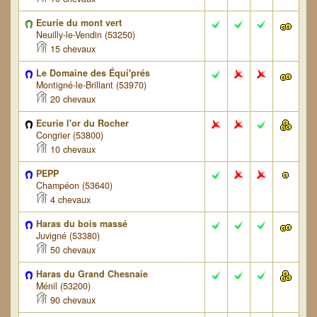
Ecurie du mont vert
Neuilly-le-Vendin (53250)
15 chevaux
Le Domaine des Équi'prés
Montigné-le-Brillant (53970)
20 chevaux
Ecurie l'or du Rocher
Congrier (53800)
10 chevaux
PEPP
Champéon (53640)
4 chevaux
Haras du bois massé
Juvigné (53380)
50 chevaux
Haras du Grand Chesnaie
Ménil (53200)
90 chevaux