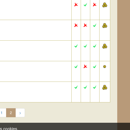
1
2
>
es cookies.