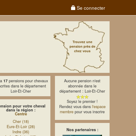
Se connecter
Trouvez une
pension près de
chez vous
y a
17
pensions pour chevaux
Aucune pension n'est
scrites dans le département
abonnée dans le
Loir-Et-Cher
département : Loir-Et-Cher
Soyez le premier !
ension pour votre cheval
Rendez vous dans
l'espace
dans la région :
membre
pour vous inscrire
Centre
Cher (18)
Eure-Et-Loir (28)
Nos partenaires :
Indre (36)