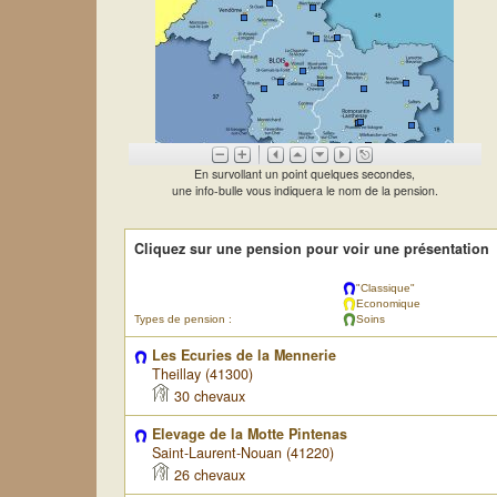
En survollant un point quelques secondes,
une info-bulle vous indiquera le nom de la pension.
Cliquez sur une pension pour voir une présentation
"Classique"
Economique
Types de pension :
Soins
Les Ecuries de la Mennerie
Theillay (41300)
30 chevaux
Elevage de la Motte Pintenas
Saint-Laurent-Nouan (41220)
26 chevaux