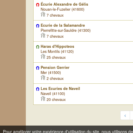
Écurie Alexandre de Gélis
Nouan-le-Fuzelier (41600)
7 chevaux
Ecurie de la Salamandre
Pierrefitte-sur-Sauldre (41300)
7 chevaux
Haras d'Hippoteos
Les Montils (41120)
25 chevaux
Pension Gerrier
Mer (41500)
2 chevaux
Les Ecuries de Naveil
Naveil (41100)
20 chevaux
<
Pour améliorer votre expérience d'utilisation du site, nous utilisons d