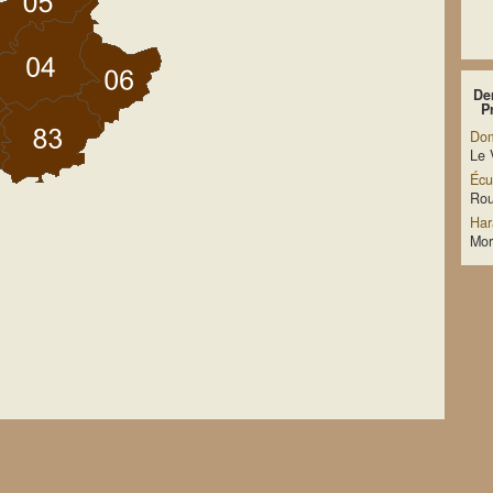
Der
P
Dom
Le 
Écu
Rou
Har
Mor