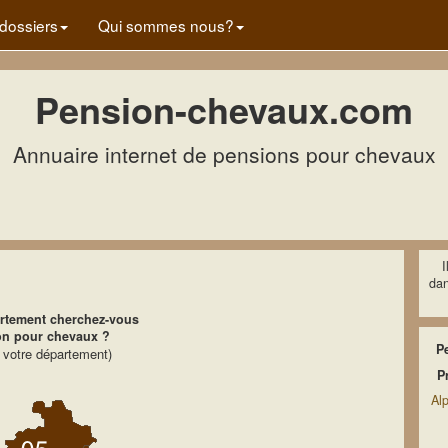
dossiers
Qui sommes nous?
Pension-chevaux.com
Annuaire internet de pensions pour chevaux
I
dan
rtement cherchez-vous
on pour chevaux ?
P
r votre département)
P
Al