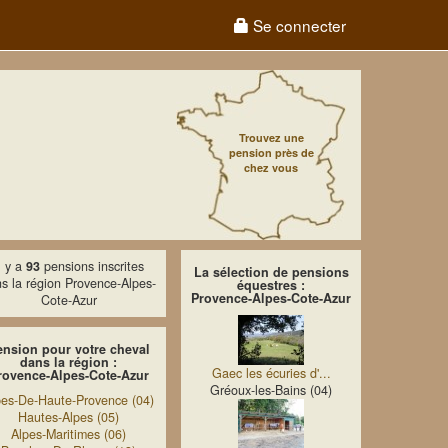
Se connecter
Trouvez une
pension près de
chez vous
l y a
93
pensions inscrites
La sélection de pensions
s la région Provence-Alpes-
équestres :
Provence-Alpes-Cote-Azur
Cote-Azur
ension pour votre cheval
dans la région :
Gaec les écuries d'...
rovence-Alpes-Cote-Azur
Gréoux-les-Bains (04)
pes-De-Haute-Provence (04)
Hautes-Alpes (05)
Alpes-Maritimes (06)