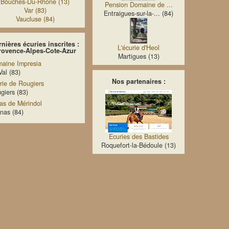
Bouches-Du-Rhone (13)
Pension Domaine de ...
Var (83)
Entraigues-sur-la-... (84)
Vaucluse (84)
nières écuries inscrites :
L'écurie d'Heol
rovence-Alpes-Cote-Azur
Martigues (13)
aine Impresia
Val (83)
Nos partenaires :
rie de Rougiers
giers (83)
as de Mérindol
nas (84)
Ecuries des Bastides
Roquefort-la-Bédoule (13)