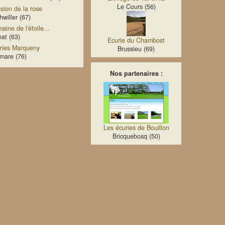
Le Cours (56)
sion de la rose
hwiller (67)
aine de l'étoile...
at (63)
Ecurie du Chambost
ries Marqueny
Brussieu (69)
imare (76)
Nos partenaires :
Les écuries de Bouillon
Bricquebosq (50)