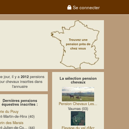
Se connecter
Trouvez une
pension près de
chez vous
e jour, il y a
2012
pensions
La sélection pension
our chevaux inscrites dans
chevaux
l'annuaire
Dernières pensions
Pension Chevaux Les...
équestres inscrites :
Vaumas (03)
rie du Pouy
nt-Martin-de-Hinx (40)
crin des Marais
nt-Julien-de-Co... (44)
Elevage du val d'Arz