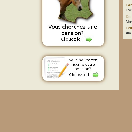
Pen
Loc
Dom
Men
Écu
Alv