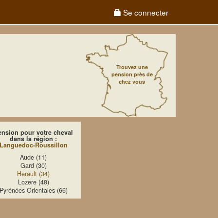
Se connecter
Trouvez une
pension près de
chez vous
ension pour votre cheval
dans la région :
Languedoc-Roussillon
Aude (11)
Gard (30)
Herault (34)
Lozere (48)
Pyrénées-Orientales (66)