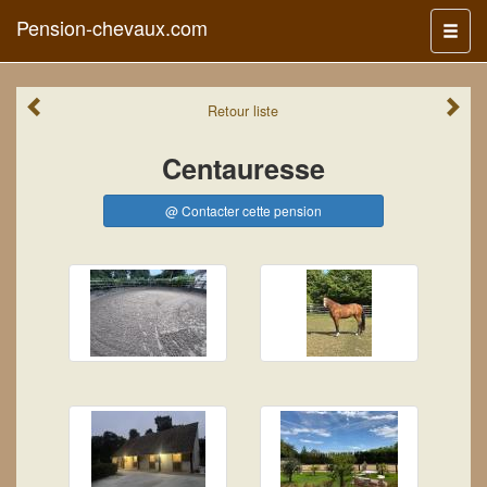
Pension-chevaux.com
Menu
Retour
liste
Centauresse
@ Contacter cette pension