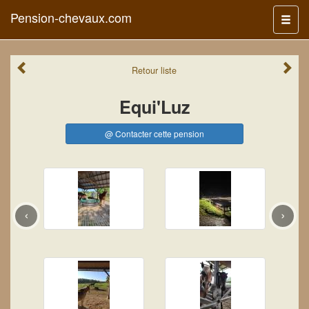
Pension-chevaux.com
Menu
Retour
liste
Equi'Luz
@ Contacter cette pension
‹
›