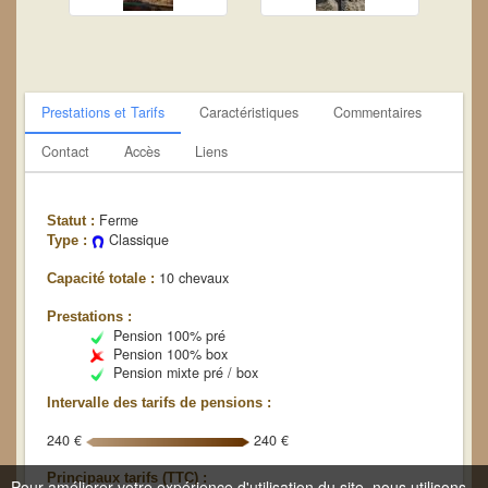
Prestations et Tarifs
Caractéristiques
Commentaires
Contact
Accès
Liens
Ferme
Statut :
Classique
Type :
10 chevaux
Capacité totale :
Prestations :
Pension 100% pré
Pension 100% box
Pension mixte pré / box
Intervalle des tarifs de pensions :
240 €
240 €
Principaux tarifs (TTC) :
Pour améliorer votre expérience d'utilisation du site, nous utilisons