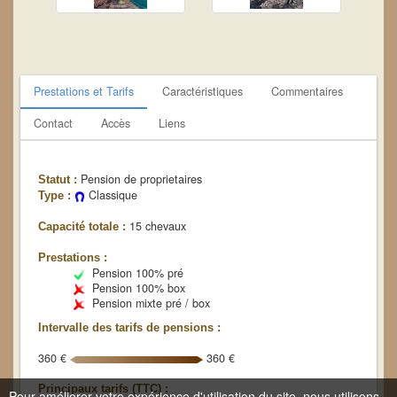
Prestations et Tarifs
Caractéristiques
Commentaires
Contact
Accès
Liens
Pension de proprietaires
Statut :
Classique
Type :
15 chevaux
Capacité totale :
Prestations :
Pension 100% pré
Pension 100% box
Pension mixte pré / box
Intervalle des tarifs de pensions :
360 €
360 €
Principaux tarifs (TTC) :
Pour améliorer votre expérience d'utilisation du site, nous utilisons