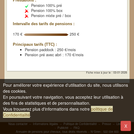
Prestations :
Pension 100% pré
Pension 100% box
Pension mixte pré / box
Intervalle des tarifs de pensions :
170 €
250 €
Principaux tarifs (TTC) :
Pension paddock : 250 €/mois
Pension pré avec abri : 170 €/mois
Fiche mise à jour le : 03-01-2026
Pour améliorer votre expérience d'utilisation du site, nous utilisons
des cookies.
En poursuivant votre navigation, vous acceptez leur utilisation à
des fins de statistiques et de personnalisation.
Vous trouverez plus d'informations dans notre
politique de
Confidentialité
.
Nous contacter
--
Informations légales
--
Politique de Confidentialité
--
Presse
--
Liens
-
X
-
Publicité
--
FAQ
Annuaire de pensions pour chevaux, tous droits réservés -- N°Siren : 522 034 933