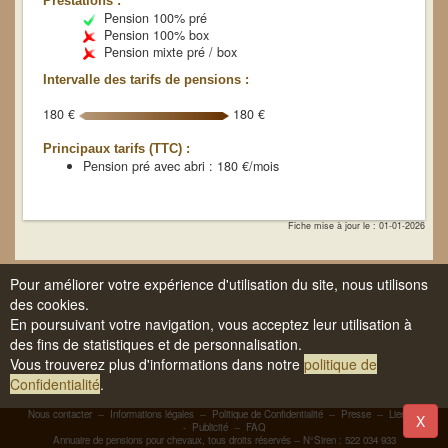
Prestations :
Pension 100% pré
Pension 100% box
Pension mixte pré / box
Intervalle des tarifs de pensions :
180 €
180 €
Principaux tarifs (TTC) :
Pension pré avec abri : 180 €/mois
Fiche mise à jour le : 01-01-2026
Pour améliorer votre expérience d'utilisation du site, nous utilisons
des cookies.
En poursuivant votre navigation, vous acceptez leur utilisation à
des fins de statistiques et de personnalisation.
Vous trouverez plus d'informations dans notre
politique de
Confidentialité
.
Nous contacter
--
Informations légales
--
Politique de Confidentialité
--
Presse
--
Liens
-
X
-
Publicité
--
FAQ
Annuaire de pensions pour chevaux, tous droits réservés -- N°Siren : 522 034 933