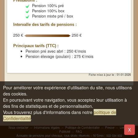
Prestations :
Pension 100% pré
Pension 100% box
Pension mixte pré / box
Intervalle des tarifs de pensions :
250 €
250 €
Principaux tarifs (TTC) :
Pension pré avec abri : 250 €/mois
Pension élevage (poulain) : 275 €/mois
Fiche mise à jour le : 01-01-2026
Pour améliorer votre expérience d'utilisation du site, nous utilisons
des cookies.
En poursuivant votre navigation, vous acceptez leur utilisation à
des fins de statistiques et de personnalisation.
Vous trouverez plus d'informations dans notre
politique de
Confidentialité
.
Nous contacter
--
Informations légales
--
Politique de Confidentialité
--
Presse
--
Liens
-
X
-
Publicité
--
FAQ
Annuaire de pensions pour chevaux, tous droits réservés -- N°Siren : 522 034 933