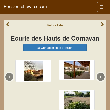
Pension-chevaux.com
Menu
Retour
liste
Ecurie des Hauts de Cornavan
@ Contacter cette pension
‹
›