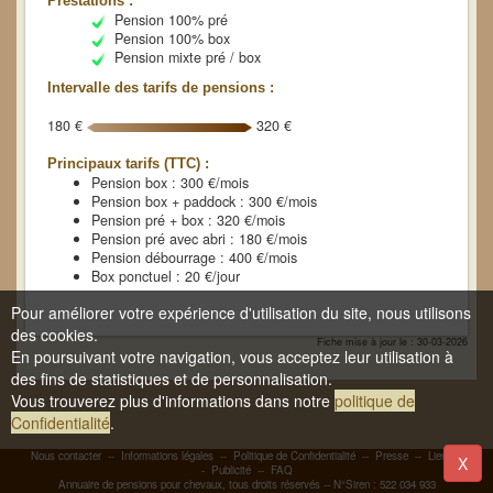
Prestations :
Pension 100% pré
Pension 100% box
Pension mixte pré / box
Intervalle des tarifs de pensions :
180 €
320 €
Principaux tarifs (TTC) :
Pension box : 300 €/mois
Pension box + paddock : 300 €/mois
Pension pré + box : 320 €/mois
Pension pré avec abri : 180 €/mois
Pension débourrage : 400 €/mois
Box ponctuel : 20 €/jour
Pour améliorer votre expérience d'utilisation du site, nous utilisons
des cookies.
Fiche mise à jour le : 30-03-2026
En poursuivant votre navigation, vous acceptez leur utilisation à
des fins de statistiques et de personnalisation.
Vous trouverez plus d'informations dans notre
politique de
Confidentialité
.
Nous contacter
--
Informations légales
--
Politique de Confidentialité
--
Presse
--
Liens
-
X
-
Publicité
--
FAQ
Annuaire de pensions pour chevaux, tous droits réservés -- N°Siren : 522 034 933