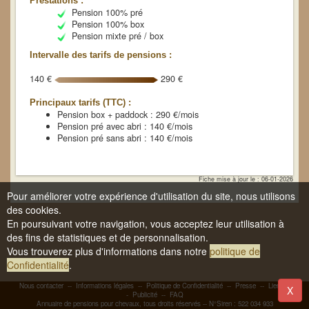
Prestations :
Pension 100% pré
Pension 100% box
Pension mixte pré / box
Intervalle des tarifs de pensions :
140 €
290 €
Principaux tarifs (TTC) :
Pension box + paddock : 290 €/mois
Pension pré avec abri : 140 €/mois
Pension pré sans abri : 140 €/mois
Fiche mise à jour le : 06-01-2026
Pour améliorer votre expérience d'utilisation du site, nous utilisons
des cookies.
En poursuivant votre navigation, vous acceptez leur utilisation à
des fins de statistiques et de personnalisation.
Vous trouverez plus d'informations dans notre
politique de
Confidentialité
.
Nous contacter
--
Informations légales
--
Politique de Confidentialité
--
Presse
--
Liens
-
X
-
Publicité
--
FAQ
Annuaire de pensions pour chevaux, tous droits réservés -- N°Siren : 522 034 933