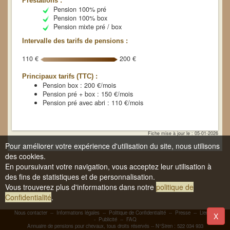
Prestations :
Pension 100% pré
Pension 100% box
Pension mixte pré / box
Intervalle des tarifs de pensions :
110 €
200 €
Principaux tarifs (TTC) :
Pension box : 200 €/mois
Pension pré + box : 150 €/mois
Pension pré avec abri : 110 €/mois
Fiche mise à jour le : 05-01-2026
Pour améliorer votre expérience d'utilisation du site, nous utilisons
des cookies.
En poursuivant votre navigation, vous acceptez leur utilisation à
des fins de statistiques et de personnalisation.
Vous trouverez plus d'informations dans notre
politique de
Confidentialité
.
Nous contacter
--
Informations légales
--
Politique de Confidentialité
--
Presse
--
Liens
-
X
-
Publicité
--
FAQ
Annuaire de pensions pour chevaux, tous droits réservés -- N°Siren : 522 034 933