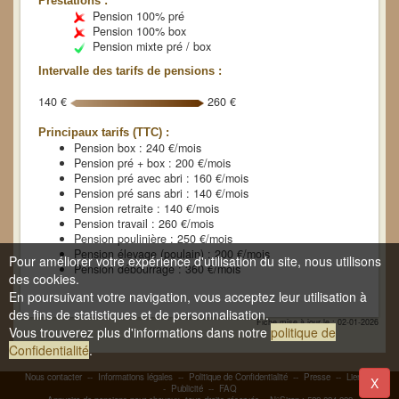
Prestations :
Pension 100% pré
Pension 100% box
Pension mixte pré / box
Intervalle des tarifs de pensions :
140 €
260 €
Principaux tarifs (TTC) :
Pension box : 240 €/mois
Pension pré + box : 200 €/mois
Pension pré avec abri : 160 €/mois
Pension pré sans abri : 140 €/mois
Pension retraite : 140 €/mois
Pension travail : 260 €/mois
Pension poulinière : 250 €/mois
Pension élevage (poulain) : 200 €/mois
Pour améliorer votre expérience d'utilisation du site, nous utilisons
Pension débourrage : 360 €/mois
des cookies.
En poursuivant votre navigation, vous acceptez leur utilisation à
des fins de statistiques et de personnalisation.
Fiche mise à jour le : 02-01-2026
Vous trouverez plus d'informations dans notre
politique de
Confidentialité
.
Nous contacter
--
Informations légales
--
Politique de Confidentialité
--
Presse
--
Liens
-
X
-
Publicité
--
FAQ