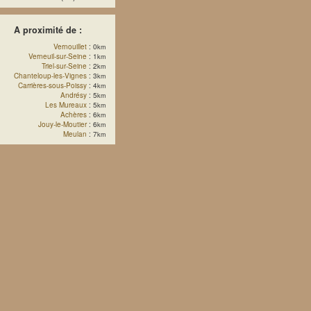
A proximité de :
Vernouillet
: 0
km
Verneuil-sur-Seine
: 1
km
Triel-sur-Seine
: 2
km
Chanteloup-les-Vignes
: 3
km
Carrières-sous-Poissy
: 4
km
Andrésy
: 5
km
Les Mureaux
: 5
km
Achères
: 6
km
Jouy-le-Moutier
: 6
km
Meulan
: 7
km