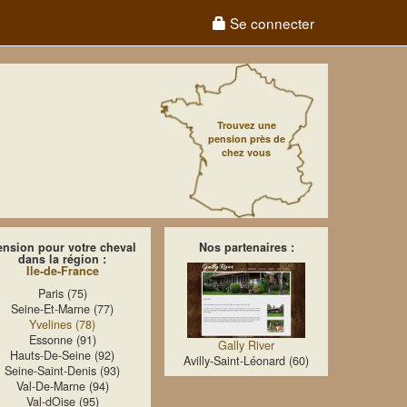
Se connecter
Trouvez une
pension près de
chez vous
ension pour votre cheval
Nos partenaires :
dans la région :
Ile-de-France
Paris (75)
Seine-Et-Marne (77)
Yvelines (78)
Essonne (91)
Gally River
Hauts-De-Seine (92)
Avilly-Saint-Léonard (60)
Seine-Saint-Denis (93)
Val-De-Marne (94)
Val-dOise (95)