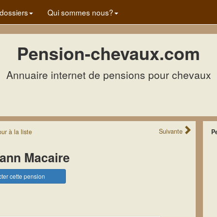
dossiers
Qui sommes nous?
Pension-chevaux.com
Annuaire internet de pensions pour chevaux
Suivante
our
à la
liste
P
Yann Macaire
ter cette pension