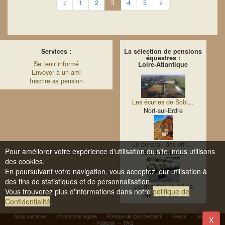
<
1
2
3
4
5
>
Services :
La sélection de pensions
équestres :
Se tenir informé
Loire-Atlantique
Envoyer à un ami
Inscrire sa pension
Les écuries de Sobi...
Nort-sur-Erdre
Le berceau des crin...
Pour améliorer votre expérience d'utilisation du site, nous utilisons
Saint-Herblain
des cookies.
En poursuivant votre navigation, vous acceptez leur utilisation à
des fins de statistiques et de personnalisation.
Ecuries des Joulaires
Vous trouverez plus d'informations dans notre
politique de
Sucé-sur-Erdre
Confidentialité
.
Nous contacter
--
Informations légales
--
Politique de Confidentialité
--
Presse
--
Liens
-
X
-
Publicité
--
FAQ