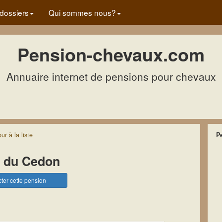
dossiers
Qui sommes nous?
Pension-chevaux.com
Annuaire internet de pensions pour chevaux
our
à la
liste
P
n du Cedon
ter cette pension