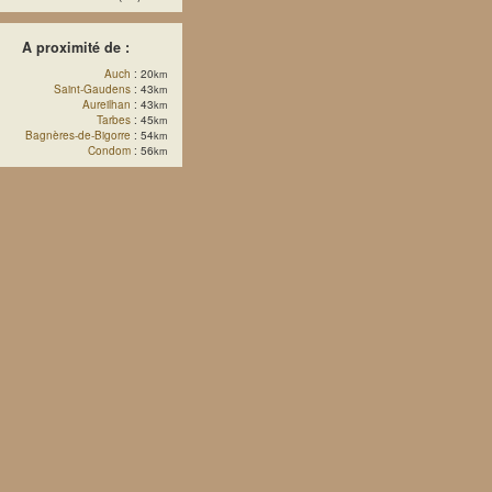
A proximité de :
Auch
: 20
km
Saint-Gaudens
: 43
km
Aureilhan
: 43
km
Tarbes
: 45
km
Bagnères-de-Bigorre
: 54
km
Condom
: 56
km