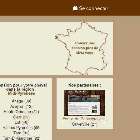
Se connecter
Trouvez une
pension près de
chez vous
ension pour votre cheval
Nos partenaires :
dans la région :
Midi-Pyrénées
Ariege (09)
Aveyron (12)
Haute-Garonne (31)
Gers (32)
Ferme de Roncherolles...
Lot (46)
Cuverville (27)
Hautes-Pyrénées (65)
Tarn (81)
Tarn-Et-Garonne (82)