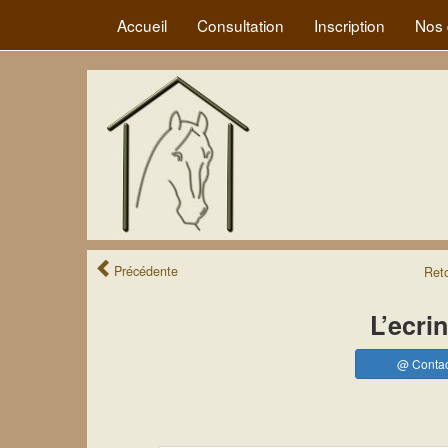
Accueil
Consultation
Inscription
Nos 
Précédente
Ret
L’ecri
@ Contac