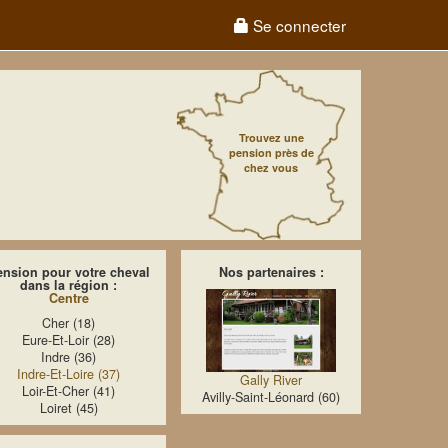
Se connecter
Trouvez une
pension près de
chez vous
ension pour votre cheval
Nos partenaires :
dans la région :
Centre
Cher (18)
Eure-Et-Loir (28)
Indre (36)
Indre-Et-Loire (37)
Gally River
Loir-Et-Cher (41)
Avilly-Saint-Léonard (60)
Loiret (45)