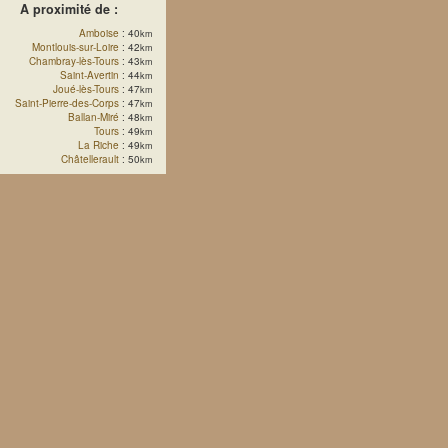
A proximité de :
Amboise
: 40
km
Montlouis-sur-Loire
: 42
km
Chambray-lès-Tours
: 43
km
Saint-Avertin
: 44
km
Joué-lès-Tours
: 47
km
Saint-Pierre-des-Corps
: 47
km
Ballan-Miré
: 48
km
Tours
: 49
km
La Riche
: 49
km
Châtellerault
: 50
km