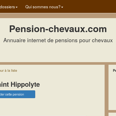
dossiers
Qui sommes nous?
Pension-chevaux.com
Annuaire internet de pensions pour chevaux
our
à la
liste
P
int Hippolyte
ter cette pension