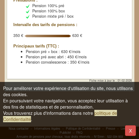
Prestations :
Pension 100% pré
Pension 100% box
Pension mixte pré / box
Intervalle des tarifs de pensions :
350 €
630 €
Principaux tarifs (TTC) :
Pension pré + box : 630 €/mois
Pension pré avec abri : 450 €/mois
Pension convalescence : 350 €/mois
Fiche mise à jour le : 01-02-2026
Pour améliorer votre expérience d'utilisation du site, nous utilisons
des cookies.
En poursuivant votre navigation, vous acceptez leur utilisation à
des fins de statistiques et de personnalisation.
Vous trouverez plus d'informations dans notre
politique de
Confidentialité
.
Nous contacter
--
Informations légales
--
Politique de Confidentialité
--
Presse
--
Liens
-
X
-
Publicité
--
FAQ
Annuaire de pensions pour chevaux, tous droits réservés -- N°Siren : 522 034 933